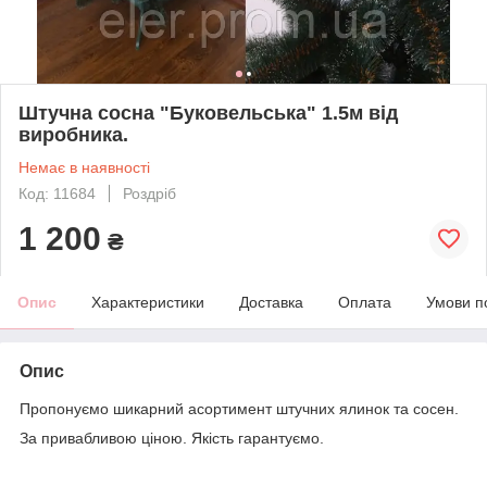
Штучна сосна "Буковельська" 1.5м від
виробника.
Немає в наявності
Код: 11684
Роздріб
1 200
₴
Опис
Характеристики
Доставка
Оплата
Умови п
Опис
Пропонуємо шикарний асортимент штучних ялинок та сосен.
За привабливою ціною. Якість гарантуємо.