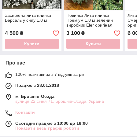
Засніжена лита ялинка
Новинка Лита ялинка
Лита
Версаль у снігу 1.8 м
Преміум 1.8 м зелений
Смер
виробник Eler оригінал
ориг
ялин
4 500
3 100
6 0
₴
₴
Виро
Купити
Купити
Про нас
100% позитивних з 7 відгуків за рік
Працює з 28.01.2018
м. Брошнів-Осада
вулиця 22 січня 71, Брошнів-Осада, Україна
Контакти
Сьогодні працює з 10:00 до 18:00
Показати весь графік роботи