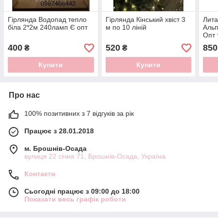
Гірлянда Водопад тепло
Гірлянда Кінський хвіст 3
Лита
біла 2*2м 240ламп Є опт
м по 10 ліній
Альп
Опт 
400
520
850
₴
₴
Купити
Купити
Про нас
100% позитивних з 7 відгуків за рік
Працює з 28.01.2018
м. Брошнів-Осада
вулиця 22 січня 71, Брошнів-Осада, Україна
Контакти
Сьогодні працює з 09:00 до 18:00
Показати весь графік роботи