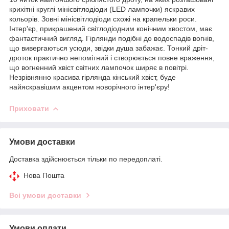
крихітні круглі мінісвітлодіоди (LED лампочки) яскравих
кольорів. Зовні мінісвітлодіоди схожі на крапельки роси.
Інтер'єр, прикрашений світлодіодним конічним хвостом, має
фантастичний вигляд. Гірлянди подібні до водоспадів вогнів,
що вивергаються усюди, звідки душа забажає. Тонкий дріт-
дроток практично непомітний і створюється повне враження,
що вогненний хвіст світних лампочок ширяє в повітрі.
Незрівнянно красива гірлянда кінський хвіст, буде
найяскравішим акцентом новорічного інтер'єру!
Приховати
Умови доставки
Доставка здійснюється тільки по передоплаті.
Нова Пошта
Всі умови доставки
Умови оплати