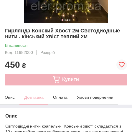
Гирлянда Конский Хвост 2м Светодиодные
нити . кінський хвіст теплий 2м
В наявності
Код: 11682000
Роздріб
450
₴
Купити
Опис
Доставка
Оплата
Умови повернення
Опис
Світлодіодні нитки крапельки "Конський хвіст" складається з
10 ниток найтоншого сріблястого дроту, на яких розташовані