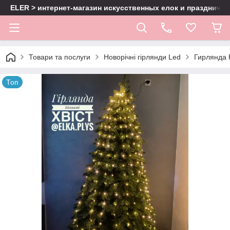
ELER > интернет-магазин искусственных елок и праздничн
Товари та послуги
Новорічні гірлянди Led
Гирлянда К
Топ