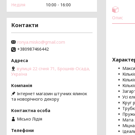
Неділя
10:00
16:00
Опис
Контакти
ronya.misko@gmail.com
+380987466442
Характе
Макси
вулиця 22 січня 71, Брошнів-Осада,
Україна
Кількі
Кількі
Кільк
Загар
Інтернет магазин штучних ялинок
Усі е
та новорічного декору
Круг 
Трубк
Пружи
Місько Лідія
Мата 
Міцна
Ідеал