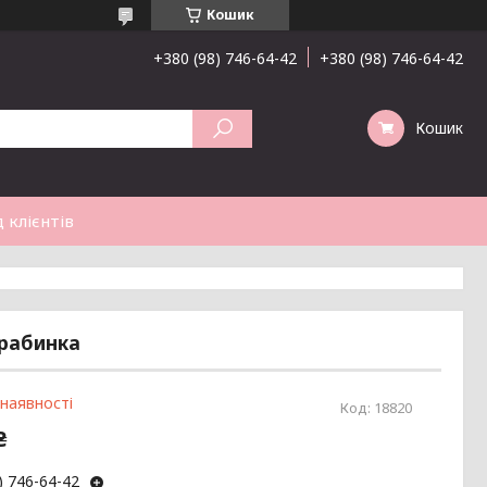
Кошик
+380 (98) 746-64-42
+380 (98) 746-64-42
Кошик
 клієнтів
драбинка
 наявності
Код:
18820
₴
) 746-64-42