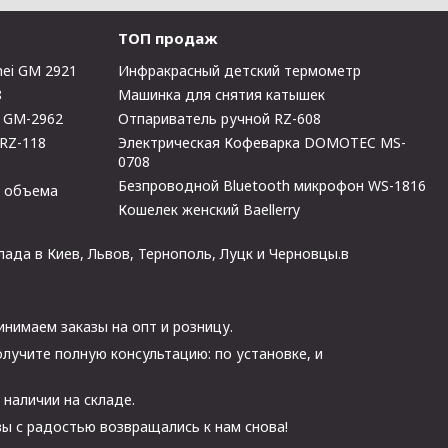
ТОП продаж
ei GM 2921
Инфракрасный детский термометр
8
Машинка для снятия катышек
i GM-2962
Отпариватель ручной RZ-608
 RZ-118
Электрическая Кофеварка DOMOTEC MS-
0708
Безпроводной Bluetooth микрофон WS-1816
о объема
Кошелек женский Baellerry
лада в Киев, Львов, Тернополь, Луцк и Черновцы.в
инимаем заказы на опт и розницу.
лучите полную консультацию: по установке, и
 наличии на складе.
ы с радостью возвращались к нам снова!