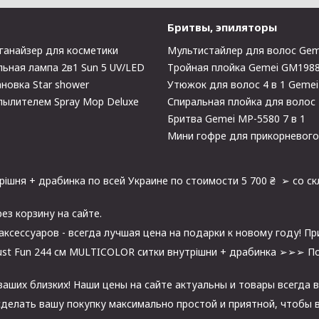
Бритвы, эпиляторы
ганайзер для косметики
Мультистайлер для волос Gem
ьная лампа 2в1 Sun 5 UV/LED
Тройная плойка Gemei GM198
новка Star shower
Утюжок для волос 4 в 1 Geme
пылителем Spray Mop Deluxe
Спиральная плойка для волос
Бритва Gemei MP-5580 7 в 1
Мини гофре для прикорневог
ішня + драбинка по всей Украине по стоимости 5 700 ₴ ➢ со ск
рез корзину на сайте.
аксессуаров - всегда лучшая цена на подарки к новому году! Пр
Just Fun 244 см MULTICOLOR ситки внутрішни + драбинка ➢➢➢ По
ших близких! Наши цены на сайте актуальны и товары всегда в
делать вашу покупку максимально простой и приятной, чтобы в