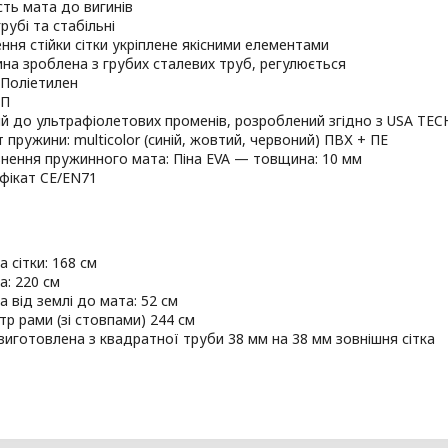
сть мата до вигинів
рубі та стабільні
ення стійки сітки укріплене якісними елементами
на зроблена з грубих сталевих труб, регулюється
: Поліетилен
ЧП
ий до ультрафіолетових променів, розроблений згідно з USA T
т пружини: multicolor (синій, жовтий, червоний) ПВХ + ПЕ
нення пружинного мата: Піна EVA — товщина: 10 мм
фікат CE/EN71
а сітки: 168 см
а: 220 см
а від землі до мата: 52 см
тр рами (зі стовпами) 244 см
виготовлена з квадратної труби 38 мм на 38 мм зовнішня сітка