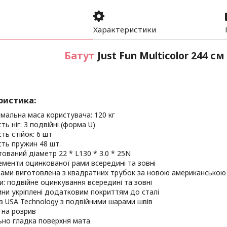
Характеристики
Батут
Just Fun Multicolor 244 см 
ристика:
мальна маса користувача: 120 кг
сть ніг: 3 подвійні (форма U)
сть стійок: 6 шт
ість пружин 48 шт.
тований діаметр 22 * L130 * 3.0 * 25N
лементи оцинкованої рами всередині та зовні
рами виготовлена з квадратних трубок за новою американською
и: подвійне оцинкування всередині та зовні
ни укріплені додатковим покриттям до сталі
з USA Technology з подвійними шарами швів
 на розрив
ьно гладка поверхня мата