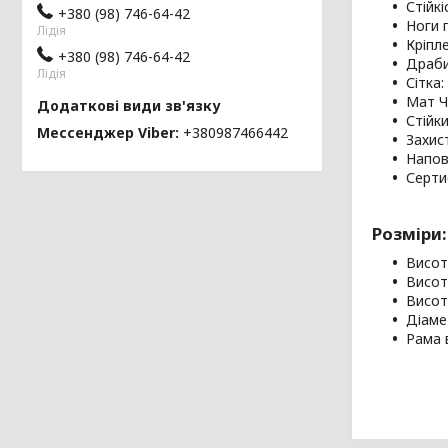
Стійкі
+380 (98) 746-64-42
Ноги г
Лідія
Кріпл
+380 (98) 746-64-42
Драби
Лідія
Сітка
Мат 
Стійк
Мессенджер Viber
+380987466442
Захис
Напов
Серти
Розміри:
Висот
Висот
Висот
Діаме
Рама 