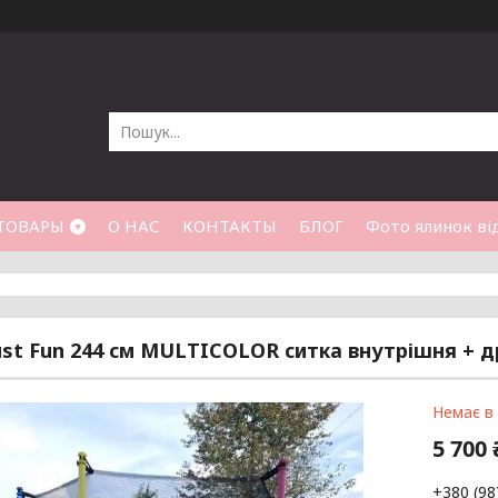
ТОВАРЫ
О НАС
КОНТАКТЫ
БЛОГ
Фото ялинок від
ust Fun 244 см MULTICOLOR ситка внутрішня + 
Немає в
5 700 
+380 (98