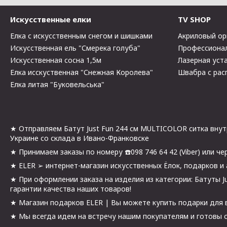
Искусственные елки
TV SHOP
Елка с искусственным снегом и шишками
Акриловый ор
Искусственная ель "Смерека голуба"
Профессионал
Искусственная сосна 1,5м
Лазерная уста
Елка исскуственная "Снежная Королева"
Швабра с рас
Елка литая "Буковельська"
★ Отправляем Батут Just Fun 244 см MULTICOLOR ситка внутр
Украине со склада в Ивано-Франковске
★ Принимаем заказы по номеру ☎️098 746 64 42 (Viber) или че
★ ELER ➢ интернет-магазин искусственных Ёлок, подарков и 
★ При оформлении заказа на изделия из категории: Батуты 
гарантии качества наших товаров!
★ Магазин подарков ELER | Вы можете купить подарки для ва
★ Мы всегда идем на встречу нашим покупателям и готовы с