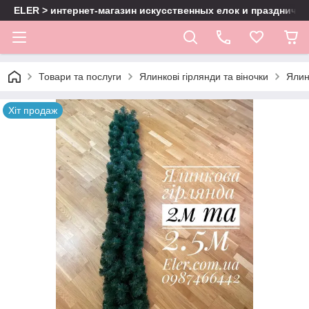
ELER > интернет-магазин искусственных елок и праздничн
Товари та послуги
Ялинкові гірлянди та віночки
Ялин
Хіт продаж