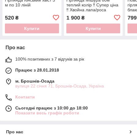
м по 10 ліній
теплий колір ‼️ Супер ціна
гірл
‼️ Хвойна лапа/роса
блак
520
1 900
799
₴
₴
Купити
Купити
Про нас
100% позитивних з 7 відгуків за рік
Працює з 28.01.2018
м. Брошнів-Осада
вулиця 22 січня 71, Брошнів-Осада, Україна
Контакти
Сьогодні працює з 10:00 до 18:00
Показати весь графік роботи
Про нас