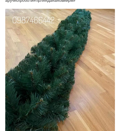
аручноїроботи#гірлянданановийрік#