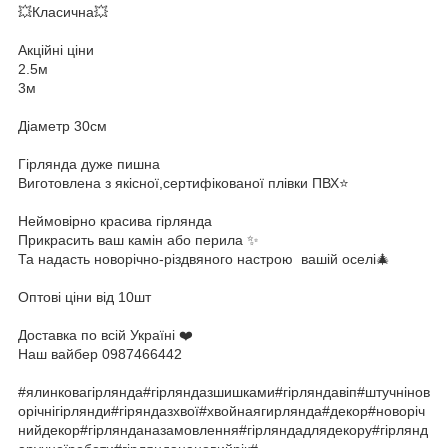
💥Класична💥
Акційні ціни
2.5м
3м
Діаметр 30см
Гірлянда дуже пишна
Виготовлена з якісної,сертифікованої плівки ПВХ⭐️
Неймовірно красива гірлянда
Прикрасить ваш камін або перила ✨
Та надасть новорічно-різдвяного настрою вашій оселі🎄
Оптові ціни від 10шт
Доставка по всій Україні ❤️
Наш вайбер 0987466442
#ялинковагірлянда#гірляндазшишками#гірляндавіп#штучнінов
орічнігірлянди#гіряндазхвої#хвойнаягирлянда#декор#новоріч
нийдекор#гірлянданазамовлення#гірляндадлядекору#гірлянд