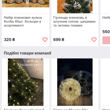
Набір ялинкових кульок .
Гірлянда ялинкова зі
Набі
Колба 40шт .Кольори в
штучним снігом, шишками
асортименті
та литими гілками.
Гірлянда на камін
550
320
699
₴
₴
Подібні товари компанії
Гірлянда Кінський хвіст 3
Гірлянда Мішура 60м
Ново