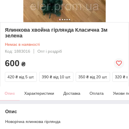
Ялинкова хвойна гірлянда Класична 3м
зелена
Немає в наявності
Код: 1883016
Опт і роздріб
600
₴
420 ₴
від 5 шт.
390 ₴
від 10 шт.
350 ₴
від 20 шт.
320 ₴
в
Опис
Характеристики
Доставка
Оплата
Умови п
Опис
Новорічна ялинкова гірлянда