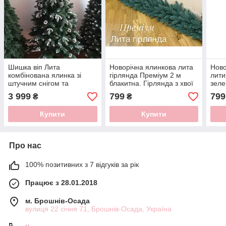
Шишка віп Лита
Новорічна ялинкова лита
Ново
комбінована ялинка зі
гірлянда Преміум 2 м
лити
штучним снігом та
блакитна. Гірлянда з хвої
зеле
шишками. Пишна. Розмір
3 999
799
799
₴
₴
2.5 м. Акційна ціна.
Купити
Купити
Про нас
100% позитивних з 7 відгуків за рік
Працює з 28.01.2018
м. Брошнів-Осада
вулиця 22 січня 71, Брошнів-Осада, Україна