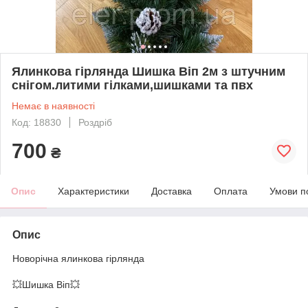
Ялинкова гірлянда Шишка Віп 2м з штучним
снігом.литими гілками,шишками та пвх
Немає в наявності
Код: 18830
Роздріб
700
₴
Опис
Характеристики
Доставка
Оплата
Умови п
Опис
Новорічна ялинкова гірлянда
💥Шишка Віп💥