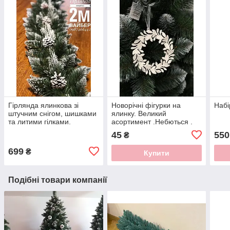
Гірлянда ялинкова зі
Новорічні фігурки на
Набі
штучним снігом, шишками
ялинку. Великий
та литими гілками.
асортимент .Небються .
Гірлянда на камін
Новорічні іграшки
45
550
₴
699
₴
Купити
Подібні товари компанії