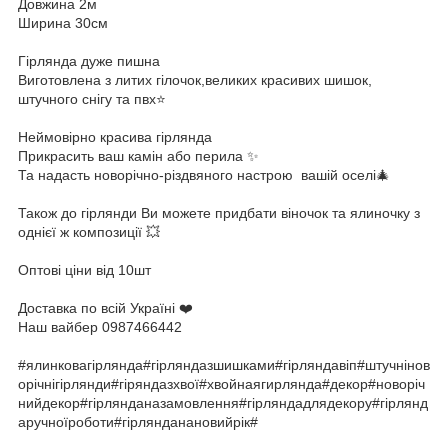
Довжина 2м
Ширина 30см
Гірлянда дуже пишна
Виготовлена з литих гілочок,великих красивих шишок,
штучного снігу та пвх⭐️
Неймовірно красива гірлянда
Прикрасить ваш камін або перила ✨
Та надасть новорічно-різдвяного настрою вашій оселі🎄
Також до гірлянди Ви можете придбати віночок та ялиночку з
однієї ж композиції 💥
Оптові ціни від 10шт
Доставка по всій Україні ❤️
Наш вайбер 0987466442
#ялинковагірлянда#гірляндазшишками#гірляндавіп#штучнінов
орічнігірлянди#гіряндазхвої#хвойнаягирлянда#декор#новоріч
нийдекор#гірлянданазамовлення#гірляндадлядекору#гірлянд
аручноїроботи#гірлянданановийрік#