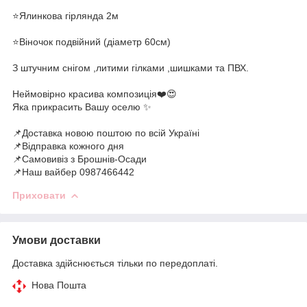
⭐️Ялинкова гірлянда 2м
⭐️Віночок подвійний (діаметр 60см)
З штучним снігом ,литими гілками ,шишками та ПВХ.
Неймовірно красива композиція❤️😍
Яка прикрасить Вашу оселю ✨
📌Доставка новою поштою по всій Україні
📌Відправка кожного дня
📌Самовивіз з Брошнів-Осади
📌Наш вайбер 0987466442
Приховати
Умови доставки
Доставка здійснюється тільки по передоплаті.
Нова Пошта