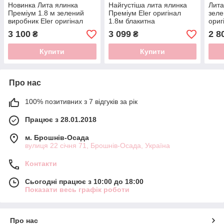
Новинка Лита ялинка
Найгустіша лита ялинка
Лита
Преміум 1.8 м зелений
Преміум Eler оригінал
зеле
виробник Eler оригінал
1.8м блакитна
ориг
виро
3 100
3 099
2 8
₴
₴
Купити
Купити
Про нас
100% позитивних з 7 відгуків за рік
Працює з 28.01.2018
м. Брошнів-Осада
вулиця 22 січня 71, Брошнів-Осада, Україна
Контакти
Сьогодні працює з 10:00 до 18:00
Показати весь графік роботи
Про нас