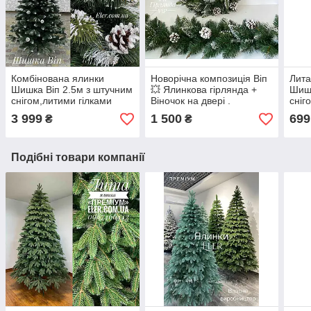
Комбінована ялинки
Новорічна композиція Віп
Лита
Шишка Віп 2.5м з штучним
💥 Ялинкова гірлянда +
Шишк
снігом,литими гілками
Віночок на двері .
сніг
шишками та пвх
3 999
1 500
699
₴
₴
Подібні товари компанії