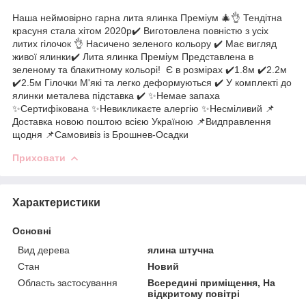
Наша неймовірно гарна лита ялинка Преміум 🎄👌 Тендітна
красуня стала хітом 2020р✔️ Виготовлена повністю з усіх
литих гілочок 👌 Насичено зеленого кольору ✔️ Має вигляд
живої ялинки✔️ Лита ялинка Преміум Представлена в
зеленому та блакитному кольорі! ️ Є в розмірах ✔️1.8м ✔️2.2м
✔️2.5м Гілочки М'які та легко деформуються ✔️ У комплекті до
ялинки металева підставка ✔️ ✨Немае запаха
✨Сертифікована ✨Невикликаєте алергію ✨Несміливий 📌
Доставка новою поштою всією Україною 📌Видправлення
щодня 📌Самовивіз із Брошнев-Осадки
Приховати
Характеристики
Основні
Вид дерева
ялина штучна
Стан
Новий
Область застосування
Всередині приміщення, На
відкритому повітрі