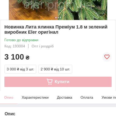
Новинка Лита ялинка Преміум 1.8 м зелений
виробник Eler оригінал
Готово до відправки
Код: 193004
Опт і роздріб
3 100
₴
3 000 ₴
від 3 шт.
2 900 ₴
від 10 шт.
Купити
Опис
Характеристики
Доставка
Оплата
Умови п
Опис