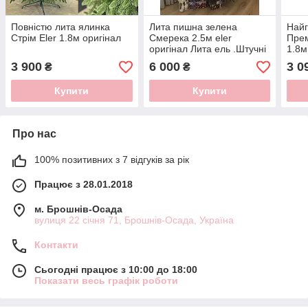
Повністю лита ялинка
Лита пишна зелена
Найг
Стрім Eler 1.8м оригінал
Смерека 2.5м eler
Прем
оригінал Лита ель .Штучні
1.8м
ялинки від
3 900
6 000
3 0
₴
₴
Виробника.Україна
Купити
Купити
Про нас
100% позитивних з 7 відгуків за рік
Працює з 28.01.2018
м. Брошнів-Осада
вулиця 22 січня 71, Брошнів-Осада, Україна
Контакти
Сьогодні працює з 10:00 до 18:00
Показати весь графік роботи