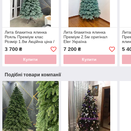
Лита блакитна ялинка
Лита блакитна ялинка
Лита
Рояль Преміум клас
Преміум 2.5м оригінал
Прем
Розмір 1.8м Акційна ціна /
Eler Україна
ялин
литая ель / елка литая /
3 700
7 200
5 4
₴
₴
Купити
Купити
Подібні товари компанії