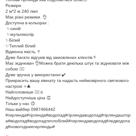
Розміри:
2 м*2 м 240 лмп
Має різні режими. 👌
Доступна в кольорах :
✨синій
✨мультиколір
✨Білий
✨Теплий білий
Відмінна якість. ‼️
Дуже багато відгуків від замовлених клієнтів ‼️
Має зєднювач 👌Можна брати декілька штук та зєднювати між
собою ✊🏻
Дуже зручна у використанні ✔️
Прикрасить вашу кімнату та надасть неймовірного святкового
настрою ⭐️🎄
Найголовніше ☝🏻☺️
Найдоступніша ціна 👏
Тільки у нас 🙃
Наш вайбер 0987466442
#гирлянда#гірлянда#водопад#гірляндаводопад#гірляндаштор
а#водопад#водопадтеплобілий#гирляндаводопад#ледводопа
д#новогодниегирлянды#