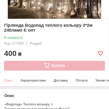
Гірлянда Водопад теплого кольору 2*2м
240ламп Є опт
В наявності
Код: 177300
Роздріб
400
₴
Купити
Опис
Характеристики
Доставка
Оплата
Умови п
Опис
«Водопад» Теплого кольору ⭐️
Топова гірлянда яка подобається Всім☝🏻