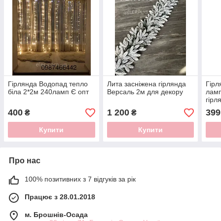
Гірлянда Водопад тепло
Лита засніжена гірлянда
Гірл
біла 2*2м 240ламп Є опт
Версаль 2м для декору
ламп
гірл
400
1 200
399
₴
₴
Купити
Купити
Про нас
100% позитивних з 7 відгуків за рік
Працює з 28.01.2018
м. Брошнів-Осада