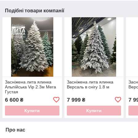
Подібні товари компанії
Засніжена лита ялинка
Засніжена лита ялинка
Засн
Альпійська Vip 2.3м Мега
Версаль в снігу 1.8 м
Верс
Густая
6 600
7 999
7 9
₴
₴
Купити
Купити
Про нас