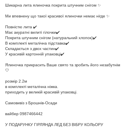
Шикарна лита ялиночка покрита штучним снігом ✨
Ми впевнену що такої красивої ялиночки немає нігде ✨
Повністю лита ✔️
Має акуратні вилиті гілочки✔️
Покрита штучним снігом (натуральний хлопок)✔️
В комплекті металічна підставка✔️
Складається з двох частин✔️
У красивій картонній упаковці✔️
Ялиночка прикрасить Ваше свято та зробить його незабутнім
🤍
розмір 2.2м
в комплекті металічна ніжка.
приходить у великій красивій упаковці.
Самовивіз з Брошнів-Осади
вайбер 0987466442
У ПОДАРУНКУ ГІРЛЯНДА ЛЕД БЕЗ ВІБРУ КОЛЬОРУ