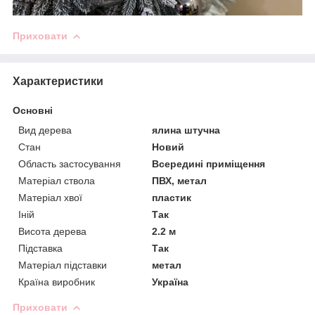
Приховати
Характеристики
Основні
Вид дерева
ялина штучна
Стан
Новий
Область застосування
Всередині приміщення
Матеріал ствола
ПВХ, метал
Матеріал хвої
пластик
Іній
Так
Висота дерева
2.2 м
Підставка
Так
Матеріал підставки
метал
Країна виробник
Україна
Приховати