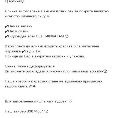
💨Артика💨
Ялинка виготовлена з якісної плівки пвх та покрита великою
кількістю штучного снігу ❄️
✔️Немає запаху
✔️Несміливий
✔️ВІдповідає всім СЕРТИФІКАТАМ 👌
В комплекті до ялинки входить красива біла металічна
підставка ✔️(від 2.1м)
Прийде до Вас в акуратній картонній упаковці.
Кожна гілочка деформується
Ви зможете розкладати ялиночку гілочками вниз або вбік👏
Наша новорічна красуня стане не відмінною прикрасою
вашого свята 🎉🎄
Для замовлення пишіть нам в дірект 🤍
Наш вайбер 0987466442