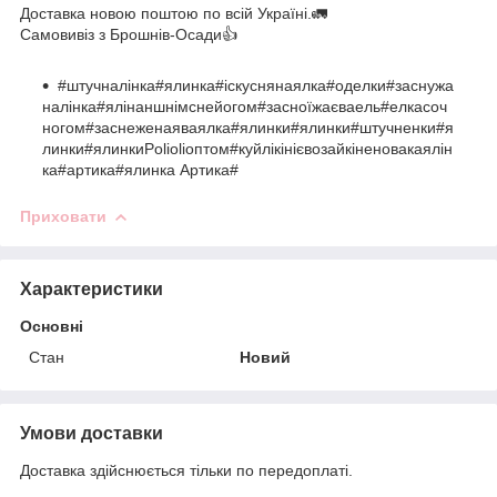
Доставка новою поштою по всій Україні.🚛
Самовивіз з Брошнів-Осади👍
#штучналінка#ялинка#іскуснянаялка#оделки#заснужа
налінка#ялінаншнімснейогом#засноїжаєваель#елкасоч
ногом#заснеженаяваялка#ялинки#ялинки#штучненки#я
линки#ялинкиPolioliоптом#куйлікінієвозайкіненовакаялін
ка#артика#ялинка Артика#
Приховати
Характеристики
Основні
Стан
Новий
Умови доставки
Доставка здійснюється тільки по передоплаті.