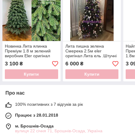
Новинка Лита ялинка
Лита пишна зелена
Найг
Преміум 1.8 м зелений
Смерека 2.5м eler
Прем
виробник Eler оригінал
оригінал Лита ель .Штучні
1.8м
ялинки від
3 100
6 000
3 0
₴
₴
Виробника.Україна
Купити
Купити
Про нас
100% позитивних з 7 відгуків за рік
Працює з 28.01.2018
м. Брошнів-Осада
вулиця 22 січня 71, Брошнів-Осада, Україна