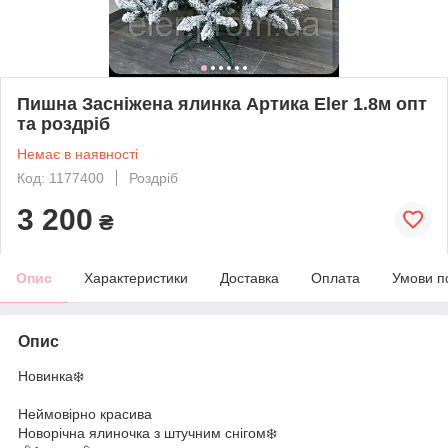
Пишна Засніжена ялинка Артика Eler 1.8м опт
та роздріб
Немає в наявності
Код: 1177400
Роздріб
3 200
₴
Опис
Характеристики
Доставка
Оплата
Умови п
Опис
Новинка❄️
Неймовірно красива
Новорічна ялиночка з штучним снігом❄️