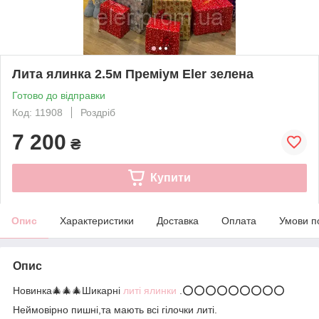
Лита ялинка 2.5м Преміум Eler зелена
Готово до відправки
Код: 11908
Роздріб
7 200
₴
Купити
Опис
Характеристики
Доставка
Оплата
Умови п
Опис
Новинка🎄🎄🎄Шикарні
литі ялинки
.⭕⭕⭕⭕⭕⭕⭕⭕⭕
Неймовірно пишні,та мають всі гілочки литі.