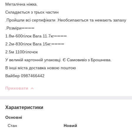
Металічна ніжка.
Складається з трьох частин
.Пройшли всі сертифікати .Необсипаються та немають запаху
.Розміри➖➖➖➖
1.8м-600гілок Вага 11.7кг➖➖➖➖
2.2м-830гілок Вага 15кг.➖➖➖➖
2.5м 1100гілочок
У великій картонній упаковці. Є Самовивіз з Брошнева.
В інші міста доставка новою поштою
Вайбер 0987466442
Приховати
Характеристики
Основні
Стан
Новий