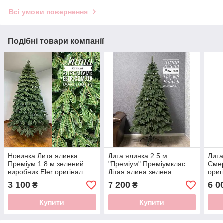
Всі умови повернення
Подібні товари компанії
Новинка Лита ялинка
Лита ялинка 2.5 м
Лита
Преміум 1.8 м зелений
"Преміум" Преміумклас
Смер
виробник Eler оригінал
Літая ялина зелена
ориг
ялин
3 100
7 200
6 0
₴
₴
Виро
Купити
Купити