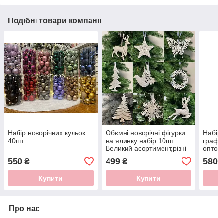
Подібні товари компанії
Набір новорічних кульок
Обємні новорічні фігурки
Набі
40шт
на ялинку набір 10шт
графі
Великий асортимент,різні
опто
кольори
550
499
580
₴
₴
Купити
Купити
Про нас