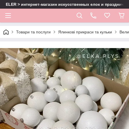
ELER > интернет-магазин искусственных елок и праздничн
Товари та послуги
Ялинкові прикраси та кульки
Велик