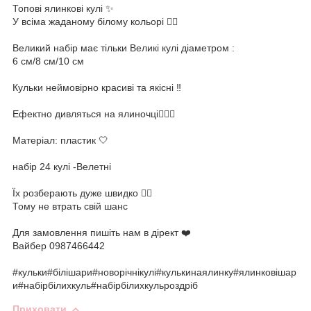
Топові ялинкові кулі ✨
У всіма жаданому білому кольорі 👌🏻
Великий набір має тільки Великі кулі діаметром :
6 см/8 см/10 см
Кульки неймовірно красиві та якісні ‼️
Ефектно дивляться на ялиночці👉🏻🤍
Матеріал: пластик 🤍
набір 24 кулі -Велетні
Їх розберають дуже швидко 👌🏻
Тому не втрать свій шанс
Для замовлення пишіть нам в дірект ❤️
Вайбер 0987466442
#кульки#білішари#новорічнікулі#кулькинаялинку#ялинковішар
и#набірбілихкуль#набірбілихкульроздріб
Приховати