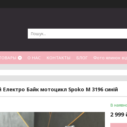
ТОВАРЫ
О НАС
КОНТАКТЫ
БЛОГ
Фото ялинок від
 Електро Байк мотоцикл Spoko M 3196 синій
В наявно
2 999 