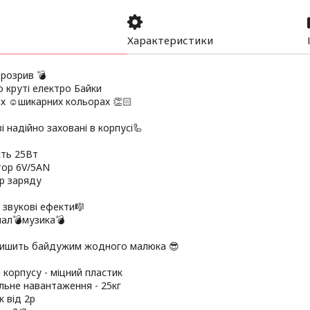
Характеристики
розрив 💣
 круті електро Байки
х ☺️шикарних кольорах 👏🏻
і надійно заховані в корпусі🦾
сть 25Вт
тор 6V/5AN
ор заряду
а звукові ефекти🎼
нал💣музика💣
лишить байдужим жодного малюка 😎
 корпусу - міцний пластик
льне навантаження - 25кг
к від 2р