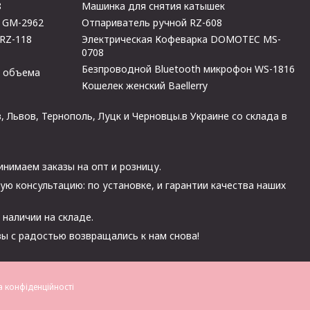
8
Машинка для снятия катышек
i GM-2962
Отпариватель ручной RZ-608
 RZ-118
Электрическая Кофеварка DOMOTEC MS-
0708
Безпроводной Bluetooth микрофон WS-1816
о объема
Кошелек женский Baellerry
 Львов, Тернополь, Луцк и Черновцы.в Украине со склада в
инимаем заказы на опт и розницу.
ю консультацию: по установке, и гарантии качества наших
 наличии на складе.
ы с радостью возвращались к нам снова!
а конфіденційності