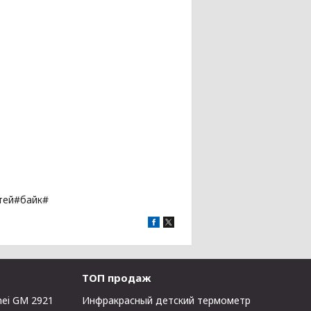
тей#байк#
ТОП продаж
ei GM 2921
Инфракрасный детский термометр