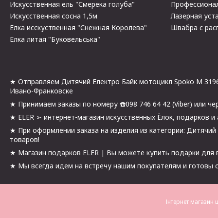
Искусственная ель "Смерека голуба"
Профессионал
Искусственная сосна 1,5м
Лазерная уста
Елка исскуственная "Снежная Королева"
Швабра с рас
Елка литая "Буковельська"
★ Отправляем Дитячий Електро Байк мотоцикл Spoko M 3196 с
Ивано-Франковске
★ Принимаем заказы по номеру ☎️098 746 64 42 (Viber) или че
★ ELER ➢ интернет-магазин искусственных Ёлок, подарков и 
★ При оформлении заказа на изделия из категории: Дитячий
товаров!
★ Магазин подарков ELER | Вы можете купить подарки для ва
★ Мы всегда идем на встречу нашим покупателям и готовы с