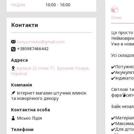
Неділя
10:00
16:00
Опис
Контакти
Це просто 
Неймовірно
ronya.misko@gmail.com
Уже в нови
+380987466442
Усі складов
✔️Потужні
вулиця 22 січня 71, Брошнів-Осада,
✔️Акумуля
Україна
✔️Індикат
Світлові т
Інтернет магазин штучних ялинок
фара💣сиг
та новорічного декору
Байк неза
✔️Матеріал
Місько Лідія
✔️Максима
✔️Для діто