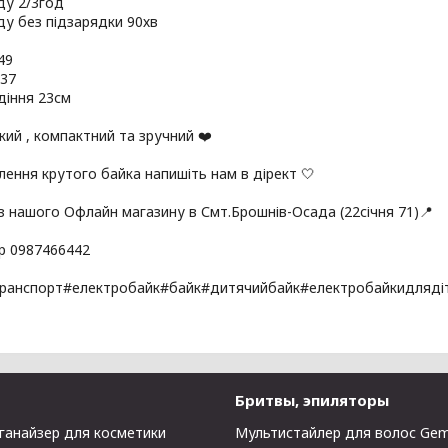
ду 2/3год
ду без підзарядки 90хв
49
*37
діння 23см
ий , компактний та зручний ❤️
ення крутого байка напишіть нам в дірект 🤍
з нашого Офлайн магазину в Смт.Брошнів-Осада (22січня 71)📍
р 0987466442
ранспорт#електробайк#байк#дитячийбайк#електробайкидляді
Бритвы, эпиляторы
ганайзер для косметики
Мультистайлер для волос Gem