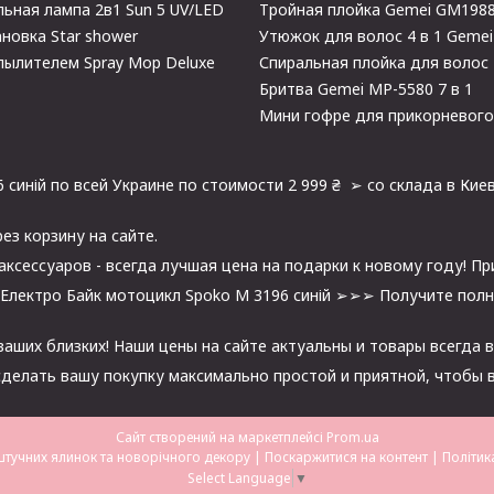
ьная лампа 2в1 Sun 5 UV/LED
Тройная плойка Gemei GM198
новка Star shower
Утюжок для волос 4 в 1 Geme
пылителем Spray Mop Deluxe
Спиральная плойка для волос
Бритва Gemei MP-5580 7 в 1
Мини гофре для прикорневог
иній по всей Украине по стоимости 2 999 ₴ ➢ со склада в Киев,
рез корзину на сайте.
аксессуаров - всегда лучшая цена на подарки к новому году! Пр
 Електро Байк мотоцикл Spoko M 3196 синій ➢➢➢ Получите полну
ших близких! Наши цены на сайте актуальны и товары всегда в
делать вашу покупку максимально простой и приятной, чтобы в
Сайт створений на маркетплейсі
Prom.ua
Інтернет магазин штучних ялинок та новорічного декору |
Поскаржитися на контент
|
Політик
Select Language
▼