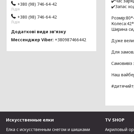
✔️Час заря
+380 (98) 746-64-42
✔️Запас хо
Лідія
+380 (98) 746-64-42
Розмір:80*
Лідія
Колеса:42
Ширина си
Мессенджер Viber
+380987466442
Дуже велик
Для замовл
Самовивіз 
Наш вайбе
#дитячийт
Искусственные елки
TV SHOP
Елка с искусственным снегом и шишками
Акриловый ор