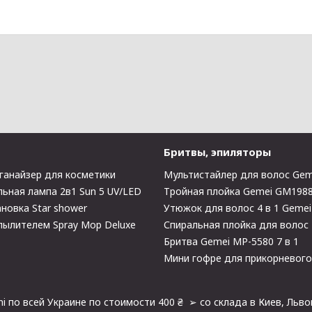
Бритвы, эпиляторы
ганайзер для косметики
Мультистайлер для волос Gem
ьная лампа 2в1 Sun 5 UV/LED
Тройная плойка Gemei GM198
новка Star shower
Утюжок для волос 4 в 1 Geme
пылителем Spray Mop Deluxe
Спиральная плойка для волос
Бритва Gemei MP-5580 7 в 1
Мини гофре для прикорневог
i по всей Украине по стоимости 400 ₴ ➢ со склада в Киев, Льво