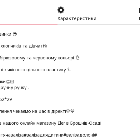
Характеристики
винки 😎
 хлопчиків та дівчат👫
бірюзовому та червоному кольорі 👌
і з якісного цільного пластику 🦾
ики👏🏻
зручну ручку .
62*29
ення чекаємо на Вас в діректі💛💙
з нашого онлайн магазину Eler в Брошнів-Осаді
итячаваліза#валізадлядитини#валізадолоні#