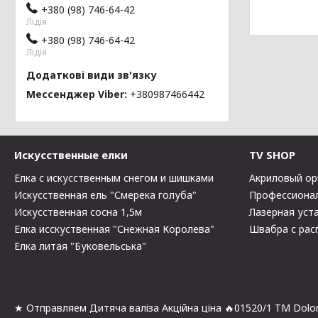
+380 (98) 746-64-42
Лідія
+380 (98) 746-64-42
Лідія
Мессенджер Viber
+380987466442
Искусственные елки
TV SHOP
Елка с искусственным снегом и шишками
Акриловый ор
Искусственная ель "Смерека голуба"
Профессионал
Искусственная сосна 1,5м
Лазерная уста
Елка исскуственная "Снежная Королева"
Швабра с рас
Елка литая "Буковельська"
★ Отправляем Дитяча валіза Акційна ціна 🔥01520/1 ТМ Dolon