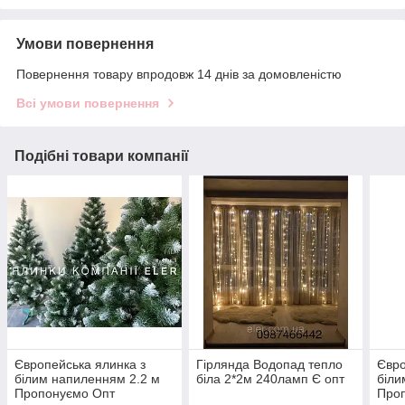
Умови повернення
Повернення товару впродовж 14 днів за домовленістю
Всі умови повернення
Подібні товари компанії
Європейська ялинка з
Гірлянда Водопад тепло
Євро
білим напиленням 2.2 м
біла 2*2м 240ламп Є опт
біли
Пропонуємо Опт
Про