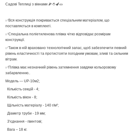
Садові Теплиці з вікнами 🌽🍅🍆🥒
✅Вся конструкція покривається спеціальним матеріалом, що
поставляється в комплекті.
✅Спеціальна поліетиленова плівка чітко відповідає розмірам
конструкції.
✅Також в ній враховано технологічний запас, щоб забезпечити певний
рівень еластичності та протистояти погодним умовам, зливі та сильним
вітрам.
✅Плівка має незначний рівень затемнення завдяки кольоровому
забарвленню..
Модель — UP-10м2;
Кількість секцій - 4;
Кількість вікон - 8;
Щільність матеріалу - 140 г/м²;
Діаметр труби - 19 мм;
З’єднання - гвинтові;
Вага – 18 кг.