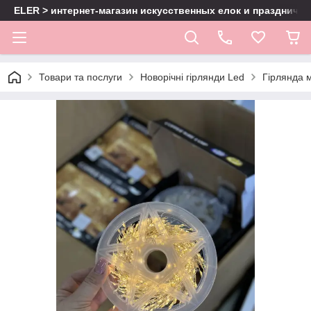
ELER > интернет-магазин искусственных елок и праздничн
Товари та послуги
Новорічні гірлянди Led
Гірлянда 