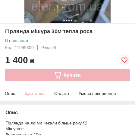
Гірлянда мішура 30м тепла роса
В наявності
Код: 11099300
Роздріб
1 400
₴
Купити
Опис
Доставка
Оплата
Умови повернення
Опис
Гірлянди на які ми чекали більше року 🫣
Мішура✨
Довжиною аж 40м