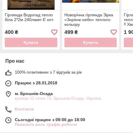
Гірлянда Водопад тепло
Новорічна гірлянда Зірка
Гірл
біла 2*2м 240ламп Є опт
«Зоряне небо» теплого
тепл
кольору
‼️ Х
400
499
1 9
₴
₴
Купити
Купити
Про нас
100% позитивних з 7 відгуків за рік
Працює з 28.01.2018
м. Брошнів-Осада
вулиця 22 січня 71, Брошнів-Осада, Україна
Контакти
Сьогодні працює з 09:00 до 18:00
Показати весь графік роботи