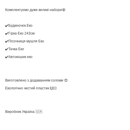
Комплектуємо дуже великі набори🤩
✔️Будиночок Еко
✔️Гірка Еко 243см
✔️Пісочниця мушля Еко
✔️Тачка Еко
✔️Автокошик еко
Виготовлено з додаванням соломи 😍
Екологічно чистий пластик 🙌🏻
Виробник Україна 🇺🇦