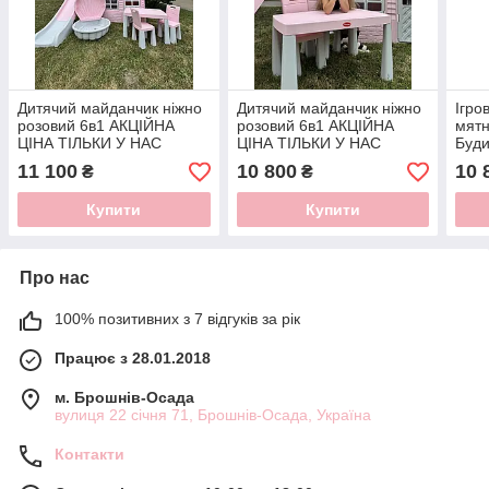
Дитячий майданчик ніжно
Дитячий майданчик ніжно
Ігро
розовий 6в1 АКЦІЙНА
розовий 6в1 АКЦІЙНА
мятн
ЦІНА ТІЛЬКИ У НАС
ЦІНА ТІЛЬКИ У НАС
Буди
пісо
11 100
10 800
10 
₴
₴
кріс
Купити
Купити
Про нас
100% позитивних з 7 відгуків за рік
Працює з 28.01.2018
м. Брошнів-Осада
вулиця 22 січня 71, Брошнів-Осада, Україна
Контакти