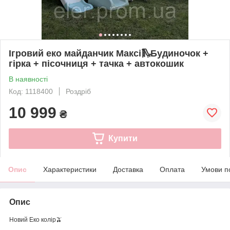
Ігровий еко майданчик Максі🛝Будиночок +
гірка + пісочниця + тачка + автокошик
В наявності
Код: 1118400
Роздріб
10 999
₴
Купити
Опис
Характеристики
Доставка
Оплата
Умови п
Опис
Новий Еко колір🫒