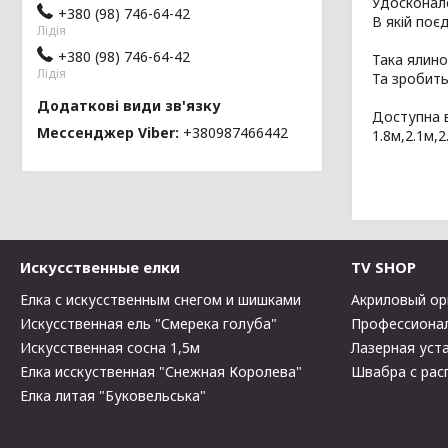
Удосконал
+380 (98) 746-64-42
В якій поє
Лідія
+380 (98) 746-64-42
Така ялин
Лідія
Та зробить
Доступна в
Мессенджер Viber
+380987466442
1.8м,2.1м,2
Искусственные елки
TV SHOP
Елка с искусственным снегом и шишками
Акриловый ор
Искусственная ель "Смерека голуба"
Профессионал
Искусственная сосна 1,5м
Лазерная уста
Елка исскуственная "Снежная Королева"
Швабра с рас
Елка литая "Буковельська"