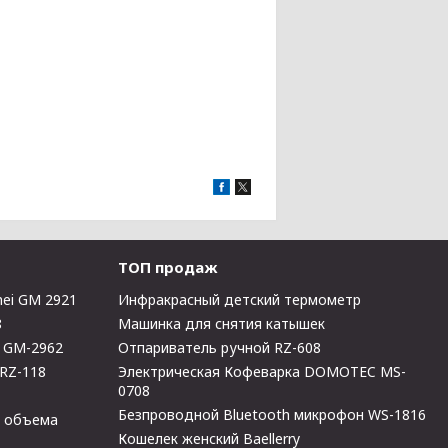
ТОП продаж
ei GM 2921
Инфракрасный детский термометр
8
Машинка для снятия катышек
i GM-2962
Отпариватель ручной RZ-608
 RZ-118
Электрическая Кофеварка DOMOTEC MS-
0708
Безпроводной Bluetooth микрофон WS-1816
о объема
Кошелек женский Baellerry