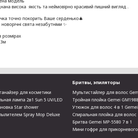
ена модель
днана висока якість та неймовірно красивий пишний вигляд .
очка точно покорить Ваше серденько🎄
 новорічні свята незабутніми ✨
 розмірах
.3м
Бритвы, эпиляторы
ганайзер для косметики
Мультистайлер для волос Gem
ьная лампа 2в1 Sun 5 UV/LED
Тройная плойка Gemei GM198
новка Star shower
Утюжок для волос 4 в 1 Geme
пылителем Spray Mop Deluxe
Спиральная плойка для волос
Бритва Gemei MP-5580 7 в 1
Мини гофре для прикорневог