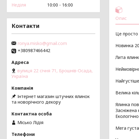
Неділя
10:00
16:00
Опис
Контакти
Це просто
ronya.misko@gmail.com
Новинка 2
+380987466442
Лита ялин
Неймовірно
вулиця 22 січня 71, Брошнів-Осада,
Україна
Найгустіше
Велика кіль
Інтернет магазин штучних ялинок
та новорічного декору
Ялинка пов
Засніжена 
Екологічно
Місько Лідія
Мега густа