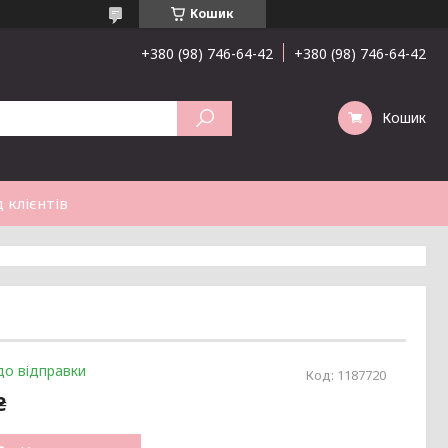
Кошик
+380 (98) 746-64-42
+380 (98) 746-64-42
Кошик
 клієнтів
до відправки
Код:
1187720
₴