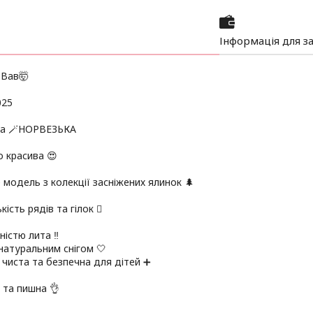
Інформація для з
 Вав🤯
025
ка 🪄НОРВЕЗЬКА
 красива 😍
 модель з колекції засніжених ялинок 🌲
кість рядів та гілок 🪾
ністю лита ‼️
натуральним снігом 🤍
 чиста та безпечна для дітей ➕
 та пишна 👌