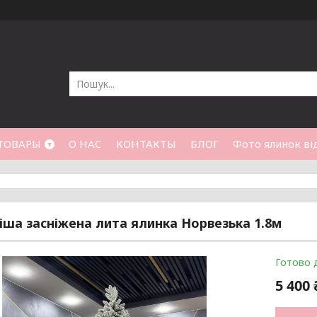
ТОВАРЫ
О НАС
КОНТАКТЫ
БЛОГ
Фото ялинок від
іша засніжена лита ялинка Норвезька 1.8м
Готово 
5 400 