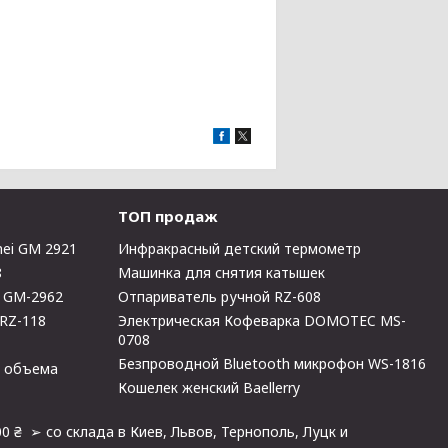
ТОП продаж
ei GM 2921
Инфракрасный детский термометр
8
Машинка для снятия катышек
i GM-2962
Отпариватель ручной RZ-608
 RZ-118
Электрическая Кофеварка DOMOTEC MS-
0708
Безпроводной Bluetooth микрофон WS-1816
о объема
Кошелек женский Baellerry
0 ₴ ➢ со склада в Киев, Львов, Тернополь, Луцк и