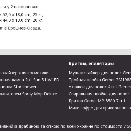
ся у 2 пакованнях:
x 52,0 x 18,0 cm, 25 кг;
x 44,0 x 13,0 cm, 20 кг.
г із Брошнев-Осада.
Бритвы, эпиляторы
ганайзер для косметики
Мультистайлер для волос Gem
ьная лампа 2в1 Sun 5 UV/LED
Тройная плойка Gemei GM198
новка Star shower
Утюжок для волос 4 в 1 Geme
пылителем Spray Mop Deluxe
Спиральная плойка для волос
Бритва Gemei MP-5580 7 в 1
Мини гофре для прикорневог
тивний із драбиною та сіткою по всей Украине по стоимости 7 50