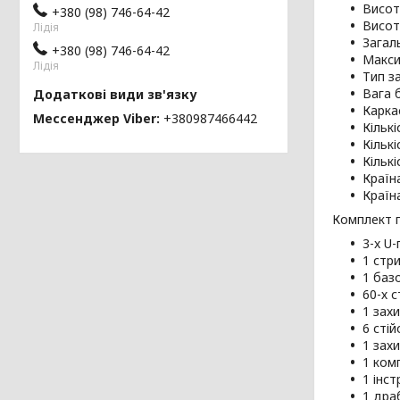
Висот
+380 (98) 746-64-42
Висот
Лідія
Загал
+380 (98) 746-64-42
Макси
Лідія
Тип з
Вага 
Карка
Мессенджер Viber
+380987466442
Кількі
Кільк
Кільк
Країн
Країн
Комплект 
3-x U-
1 стр
1 баз
60-х 
1 зах
6 стій
1 захи
1 ком
1 інс
1 дра