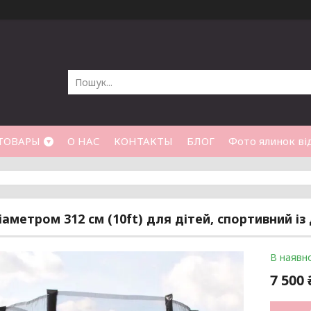
ТОВАРЫ
О НАС
КОНТАКТЫ
БЛОГ
Фото ялинок від
іаметром 312 см (10ft) для дітей, спортивний і
В наявно
7 500 