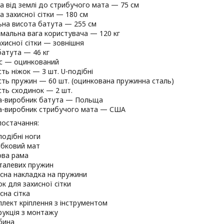
а від землі до стрибучого мата — 75 см
а захисної сітки — 180 см
ьна висота батута — 255 см
мальна вага користувача — 120 кг
ахисної сітки — зовнішня
батута — 46 кг
с — оцинкований
сть ніжок — 3 шт. U-подібні
ість пружин — 60 шт. (оцинкована пружинна сталь)
ість сходинок — 2 шт.
а-виробник батута — Польща
а-виробник стрибучого мата — США
постачання:
подібні ноги
ибковий мат
ова рама
сталевих пружин
исна накладка на пружини
ок для захисної сітки
сна сітка
плект кріплення з інструментом
трукція з монтажу
бина