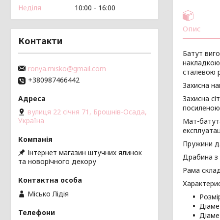
Неділя
10:00
16:00
Опис
Контакти
Батут
виго
накладкою
ronya.misko@gmail.com
сталевою 
+380987466442
Захисна на
Захисна сіт
посиленою
вулиця 22 січня 71, Брошнів-Осада,
Україна
Мат-батута
експлуатац
Пружини да
Інтернет магазин штучних ялинок
Драбина з 
та новорічного декору
Рама склад
Характерис
Місько Лідія
Розмі
Діаме
Діаме