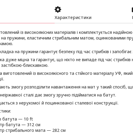
Характеристики
товлений із високоякісних матеріалів і комплектується надійною
 на пружини, еластичним стрибальним матом, оцинкованими пр
рамою.
кладка на пружини гарантує безпеку під час стрибків і запобігає 
ка дуже міцна та гарантує, що ніхто не випаде під час стрибків на
 застібкою-блискавкою.
 виготовлений із високоякісного та стійкого матеріалу УФ, яки
ії.
ють змогу розподілити навантаження на мат у такий спосіб, що
неіржавкої сталі дає змогу зручно підійматися на батут.
ається з нерухомої й поцинкованої сталевої конструкції.
тики:
р батута — 10 ft
тр батута — 312 см
тр стрибального мата — 282 см