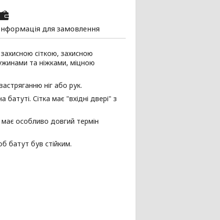
Інформація для замовлення
 захисною сіткою, захисною
ужинами та ніжками, міцною
застряганню ніг або рук.
 батуті. Сітка має "вхідні двері" з
й має особливо довгий термін
б батут був стійким.