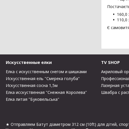
Постачаєть
160,0 
110,0 
Є самовитя
Искусственные елки
TV SHOP
Елка с искусственным снегом и шишками
Акриловый ор
Искусственная ель "Смерека голуба"
Профессионал
Искусственная сосна 1,5м
Лазерная уста
Елка исскуственная "Снежная Королева"
Швабра с рас
Елка литая "Буковельська"
★ Отправляем Батут діаметром 312 см (10ft) для дітей, спор