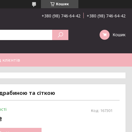
Кошик
+380 (98) 746-64-42
+380 (98) 746-64-42
Кошик
 клієнтів
з драбиною та сіткою
сті
Код:
167301
₴