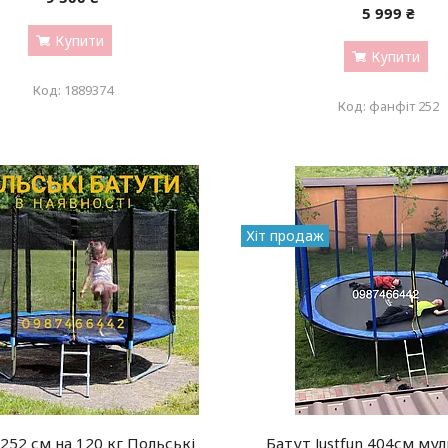
5 999 ₴
Купити
Купити
1889374
фанфіт 252
Хіт продаж
252 см на 120 кг Польські
Батут Justfun 404см му