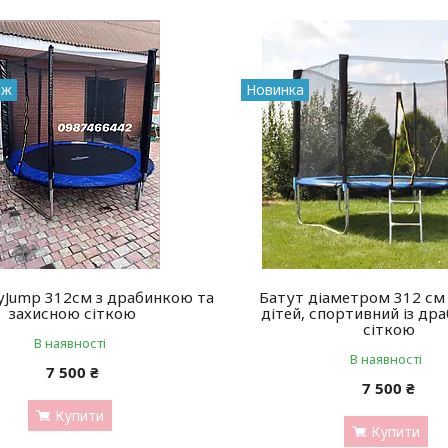
аж
Новинка
yJump 312см з драбинкою та
Батут діаметром 312 см 
захисною сіткою
дітей, спортивний із др
сіткою
В наявності
В наявності
7 500 ₴
7 500 ₴
Купити
Купити