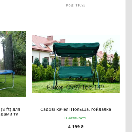
11093
8 ft) для
Садові качелі Польща, гойдалка
одами та
В наявності
4 199 ₴