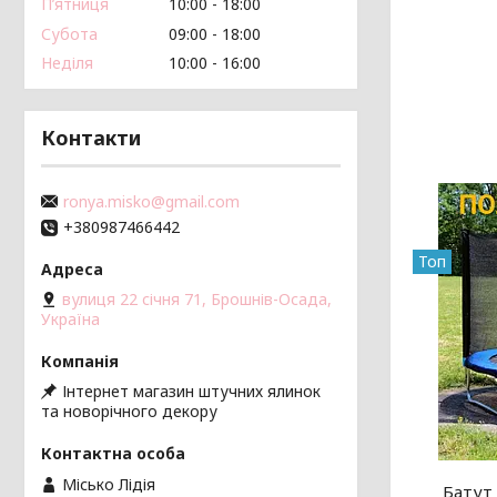
Пʼятниця
10:00
18:00
Субота
09:00
18:00
Неділя
10:00
16:00
Контакти
ronya.misko@gmail.com
+380987466442
Топ
вулиця 22 січня 71, Брошнів-Осада,
Україна
Інтернет магазин штучних ялинок
та новорічного декору
Місько Лідія
Батут 