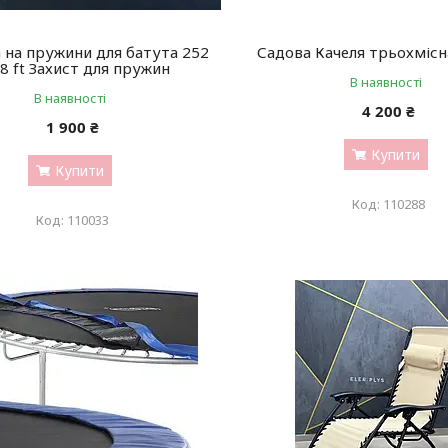
 на пружини для батута 252
Садова Качеля трьохміс
8 ft Захист для пружин
В наявності
В наявності
4 200 ₴
1 900 ₴
Купити
Купити
110288
110033