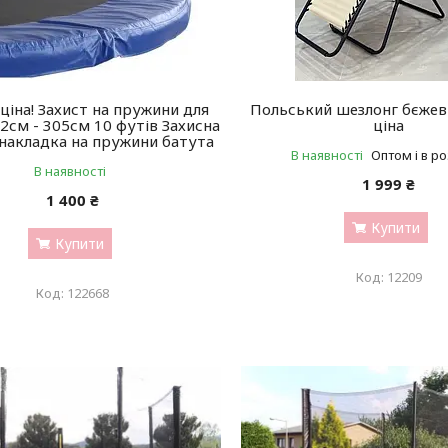
ціна! Захист на пружини для
Польський шезлонг бєжев
2см - 305см 10 футів Захисна
ціна
накладка на пружини батута
В наявності
Оптом і в р
В наявності
1 999 ₴
1 400 ₴
Купити
Купити
12209
122668