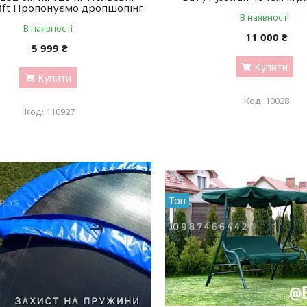
8ft Пропонуємо дропшопінг
В наявності
В наявності
11 000 ₴
5 999 ₴
Купити
Купити
10028
110927
Топ