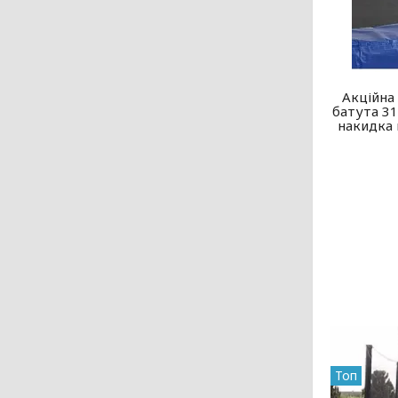
Акційна 
батута 31
накидка 
Топ