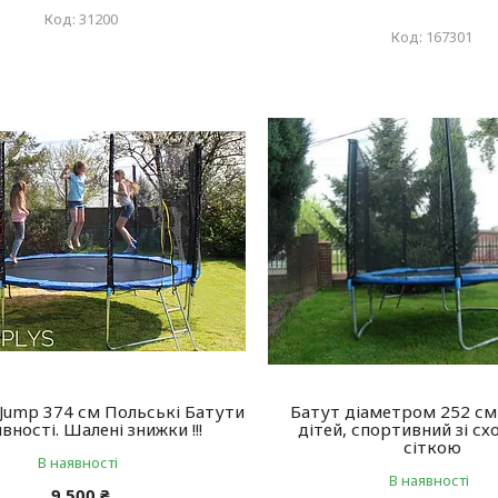
31200
167301
Jump 374 см Польські Батути
Батут діаметром 252 см (
вності. Шалені знижки !!!
дітей, спортивний зі сх
сіткою
В наявності
В наявності
9 500 ₴