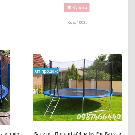
Купити
10032
Хіт продаж
льтиколір
Батути з Польщі 404см JustFun Батути