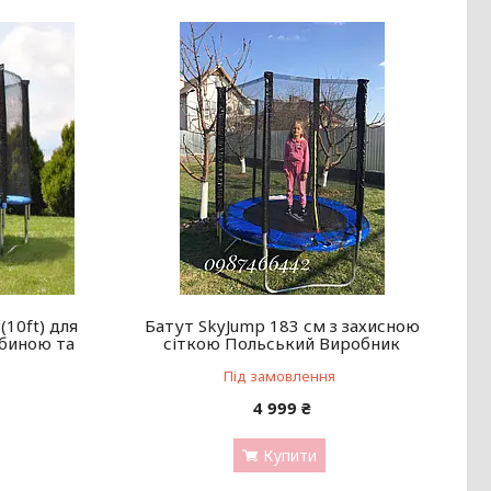
(10ft) для
Батут SkyJump 183 см з захисною
абиною та
сіткою Польський Виробник
Під замовлення
4 999 ₴
Купити