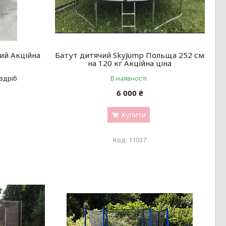
ий Акційна
Батут дитячий SkyJump Польща 252 см
на 120 кг Акційна ціна
оздріб
В наявності
6 000 ₴
Купити
11037