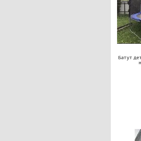
Батут де
н