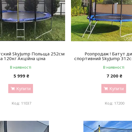
тский SkyJump Польща 252см
Розпродаж ! Батут д
а 120кг Акційна ціна
спортивний SkyJump 312с
В наявності
В наявності
5 999 ₴
7 200 ₴
Купити
Купити
11037
17200