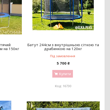
итячий
Батут 244см з внутрішньою сіткою та
м на 150кг
драбинкою на 120кг
Під замовлення
5 700 ₴
Купити
16730